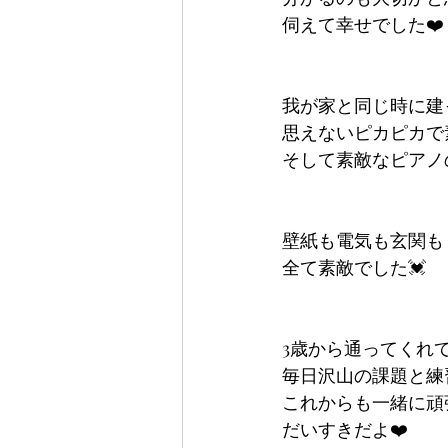
伺えて幸せでした❤️
我が家と同じ時に建
思えないピカピカで
そして素敵なピアノの
壁紙も電気も玄関も
全て素敵でした💓
3歳から通ってくれて
毎日沢山の課題と練
これからも一緒に頑
だいすきだよ❤️