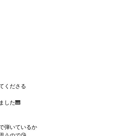
てくださる
ました🎹
で弾いているか
思うので😘