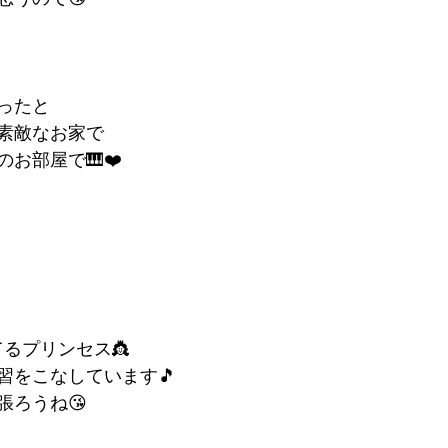
ったと
素敵なお家で
お部屋で🎹❤️
るプリンセス👸
習をこなしています🎵
張ろうね😘