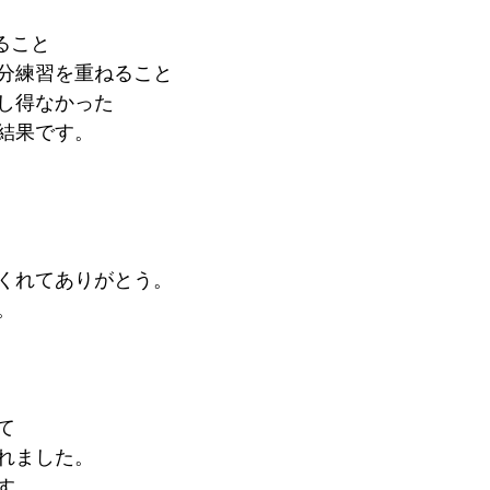
ること
分練習を重ねること
し得なかった
結果です。
くれてありがとう。
。
て
れました。
す。