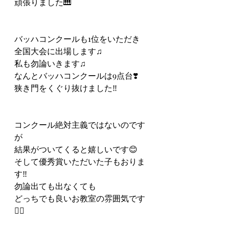
頑張りました🎹
バッハコンクールも1位をいただき
全国大会に出場します♫
私も勿論いきます♫
なんとバッハコンクールは9点台❣️
狭き門をくぐり抜けました‼️
コンクール絶対主義ではないのです
が
結果がついてくると嬉しいです😊
そして優秀賞いただいた子もおりま
す‼️
勿論出ても出なくても
どっちでも良いお教室の雰囲気です
🙆‍♀️