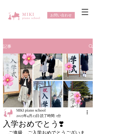
お問い合わせ
記事
MIKI piano school
2025年4月23日
読了時間: 1分
入学おめでとう❣️
ご進級、ご入学おめでとうございま