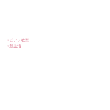
#ピアノ教室
#新生活
#入学おめでとう
#ピアノ
最新記事
すべて表示