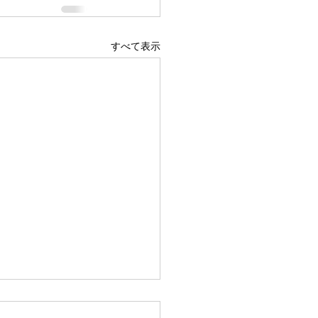
すべて表示
ペ予選通過❣️