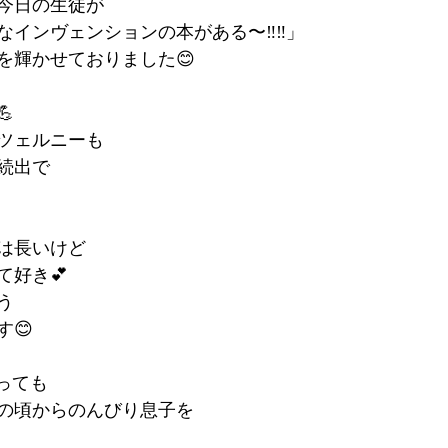
今日の生徒が
インヴェンションの本がある〜‼️‼️」
を輝かせておりました😊

ツェルニーも
続出で
は長いけど
て好き💕
う
😊
っても
の頃からのんびり息子を