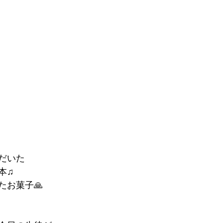
だいた
本♫
たお菓子🙏