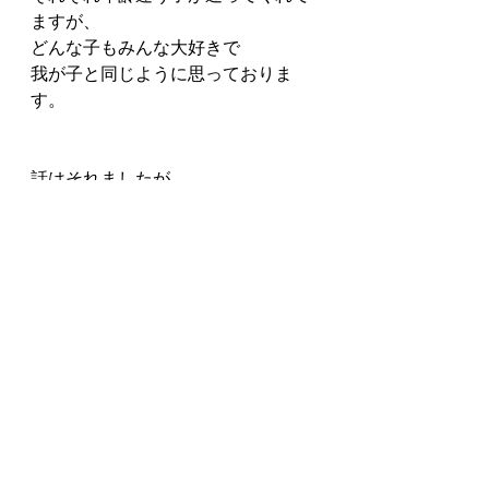
ますが、
どんな子もみんな大好きで
我が子と同じように思っておりま
す。
話はそれましたが
こうして生活の一部になり
ママからいただいたお写真を見て
とても幸せに思います。
あの時みんなで頑張り続けてよかっ
た😌
練習は孤独です。
でも、それが孤独を感じないように
嫌にならないように
一緒に向き合っていける先生で