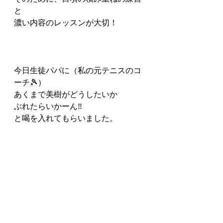
と
濃い内容のレッスンが大切！
今日生徒パパに（私の元テニスのコ
ーチ🎾）
あくまで美樹がどうしたいか
ぶれたらいかーん‼️
と喝を入れてもらいました。
大人の生徒さんも
応援してます、より弾けるように
より弾ける生徒さんを育てられる
先生になりますよ❣️大丈夫❣️
と応援してくれました。