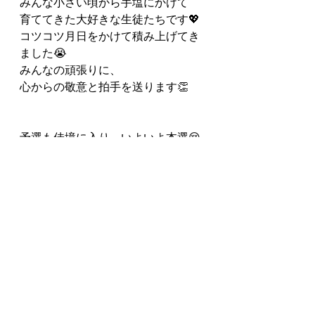
みんな小さい頃から手塩にかけて
育ててきた大好きな生徒たちです💖
コツコツ月日をかけて積み上げてき
ました😭
みんなの頑張りに、
心からの敬意と拍手を送ります👏
予選も佳境に入り、いよいよ本選😌
気合いを入れ直してみんなと共に頑
張ります❤️
本選の舞台で演奏できることに感謝
して🎹
#ピアノ教室
#心構え
#練習の取り組み方
#ピティナコンペティション