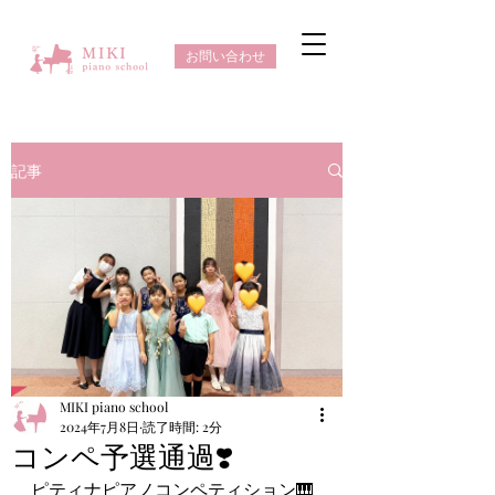
お問い合わせ
記事
MIKI piano school
2024年7月8日
読了時間: 2分
コンペ予選通過❣️
ピティナピアノコンペティション🎹