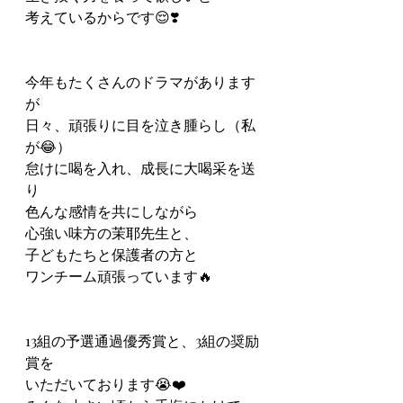
考えているからです😌❣️
今年もたくさんのドラマがあります
が
日々、頑張りに目を泣き腫らし（私
が😂）
怠けに喝を入れ、成長に大喝采を送
り
色んな感情を共にしながら
心強い味方の茉耶先生と、
子どもたちと保護者の方と
ワンチーム頑張っています🔥
13組の予選通過優秀賞と、3組の奨励
賞を
いただいております😭❤️